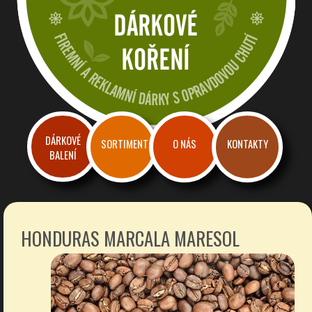
Dárkové a reklamní koření
Firemní dárky a reklama s chutí
DÁRKOVÉ
SORTIMENT
O NÁS
KONTAKTY
BALENÍ
HONDURAS MARCALA MARESOL