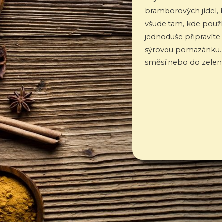
bramborových jídel,
všude tam, kde použ
jednoduše připravíte
sýrovou pomazánku. H
směsí nebo do zeleni