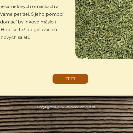
 bešamelových omáčkách a
íváme petržel. S jeho pomocí
 domácí bylinkové máslo i
odí se též do grilovacích
nových salátů.
ZPĚT
Copyright © 2026 Království chuti s.r.o.