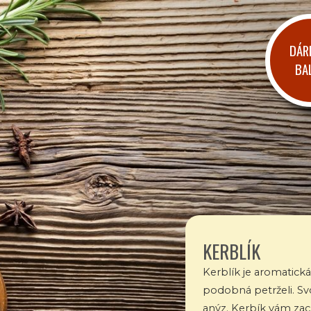
DÁR
BA
KERBLÍK
Kerblík je aromatická
podobná petrželi. Sv
anýz. Kerbík vám zac