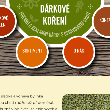
Dárkové a reklamní koření
KOVÉ
Firemní dárky a reklama s chutí
KONT
LENÍ
SORTIMENT
O NÁS
 sladká a voňavá bylinka
ou chutí může též připomínat
hutná v polévce, zeleninových a