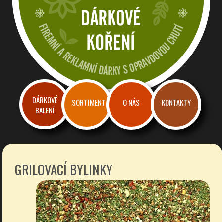
Dárkové a reklamní koření
Firemní dárky a reklama s chutí
DÁRKOVÉ
SORTIMENT
O NÁS
KONTAKTY
BALENÍ
GRILOVACÍ BYLINKY