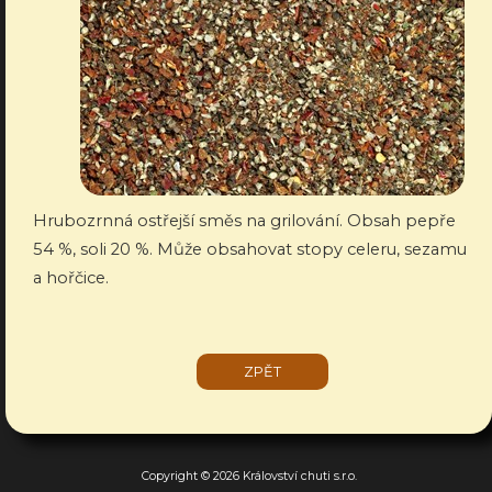
Hrubozrnná ostřejší směs na grilování. Obsah pepře
54 %, soli 20 %. Může obsahovat stopy celeru, sezamu
a hořčice.
ZPĚT
Copyright © 2026 Království chuti s.r.o.