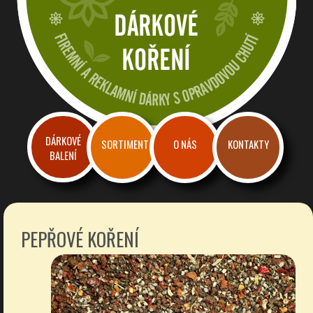
Dárkové a reklamní koření
Firemní dárky a reklama s chutí
DÁRKOVÉ
SORTIMENT
O NÁS
KONTAKTY
BALENÍ
PEPŘOVÉ KOŘENÍ