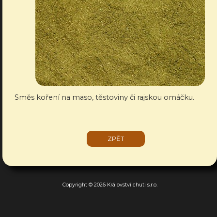
Směs koření na maso, těstoviny či rajskou omáčku.
ZPĚT
Copyright © 2026 Království chuti s.r.o.