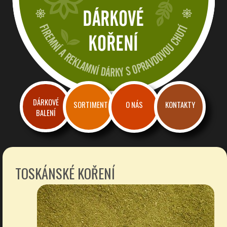
Dárkové a reklamní koření
Firemní dárky a reklama s chutí
DÁRKOVÉ
SORTIMENT
O NÁS
KONTAKTY
BALENÍ
TOSKÁNSKÉ KOŘENÍ