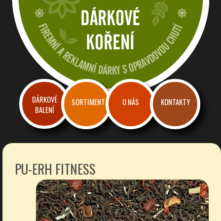
Dárkové a reklamní koření
Firemní dárky a reklama s chutí
DÁRKOVÉ
SORTIMENT
O NÁS
KONTAKTY
BALENÍ
PU-ERH FITNESS