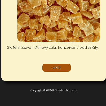
Složení: zázvor, třtinový cukr, konzervant: oxid siřičitý.
ZPĚT
Copyright © 2026 Království chuti s.r.o.