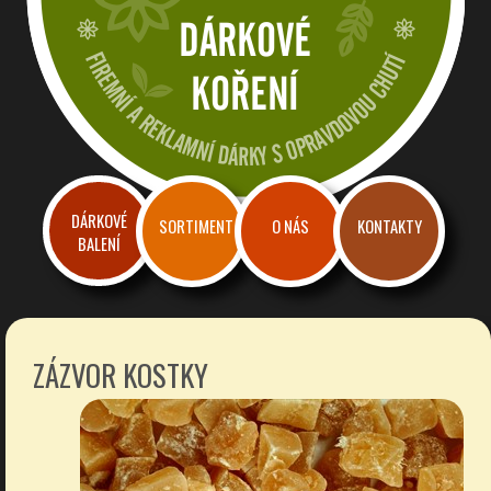
Dárkové a reklamní koření
Firemní dárky a reklama s chutí
DÁRKOVÉ
SORTIMENT
O NÁS
KONTAKTY
BALENÍ
ZÁZVOR KOSTKY